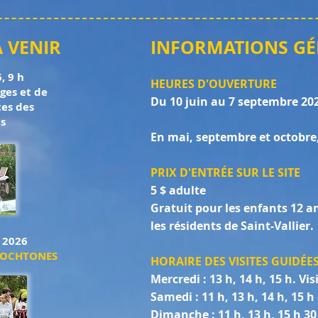
À VENIR
INFORMATIO
NS G
, 9 h
HEURES D'OUVERTURE
ges et de
Du 10 juin au 7 septembre 2026
ces des
s
En mai, septembre et octobre, 
PRIX D'ENTRÉE SUR LE SITE
5 $ adulte
Gratuit pour les enfants 12 a
les résidents de Saint-Vallier.
 2026
TOCHTONES
HORAIRE DES VISITES GUIDÉ
Mercredi : 13 h, 14 h, 15 h. Vis
Samedi : 11 h, 13 h, 14 h, 15 h
Dimanche : 11 h, 13 h, 15 h 30