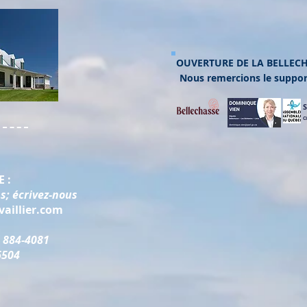
OUVERTURE DE LA BELLECH
Nous remercions le support
C
 :
s; écrivez-nous
aillier.com
 884-4081
6504