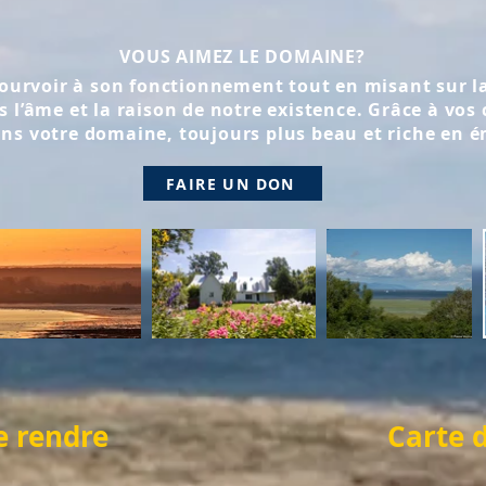
VOUS AIMEZ LE DOMAINE?
ourvoir à son fonctionnement tout en misant sur l
 l’âme et la raison de notre existence. Grâce à vos 
ans votre domaine, toujours plus beau et riche en 
FAIRE UN DON
 rendre
Carte 