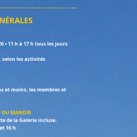
ÉNÉRALES
 • 11 h à 17 h tous les jours
selon les activités
ns et moins, les membres et
ES DU MANOIR
ite de la Galerie incluse.
 et 16 h