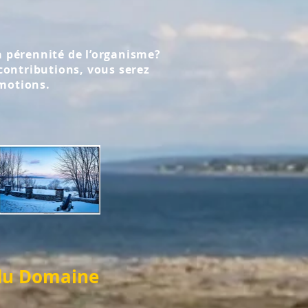
a pérennité de l’organisme?
contributions, vous serez
émotions.
du Domaine