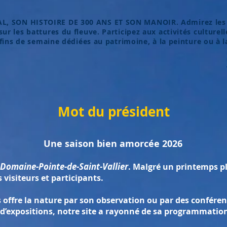
, SON HISTOIRE DE 300 ANS ET SON MANOIR. Admirez les 
r les battures du fleuve. Participez aux activités culturell
 fins de semaine dédiées au patrimoine, à la peinture ou à l
Mot du président
Une saison bien amorcée 2026
Domaine-Pointe-de-Saint-Vallier
. Malgré un printemps pl
s visiteurs et participants.
 offre la nature par son observation ou par des conféren
 d’expositions, notre site a rayonné de sa programmatio