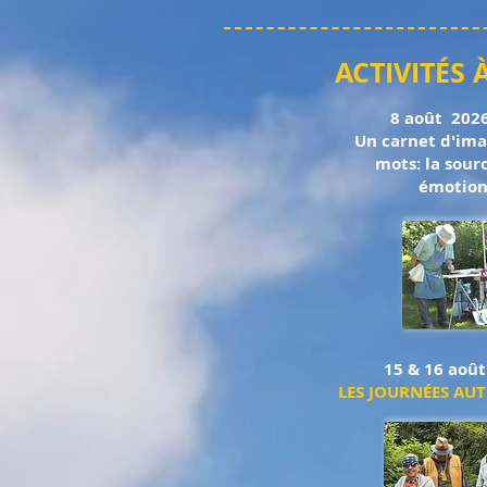
ACTIVITÉS 
8 août 2026
Un carnet d'ima
mots: la sour
émotion
15 & 16 août
LES JOURNÉES AU