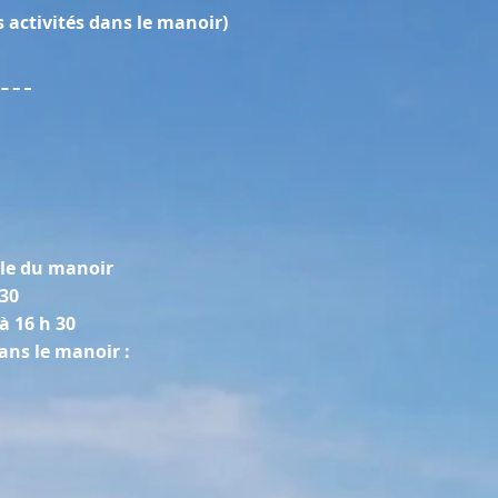
s activités dans le manoir)
elle du manoir
 30
à 16 h 30
ans le manoir :