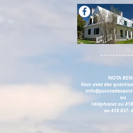
NOTA BENE
Vous avez des question
info@pointedesaintv
ou
téléphonez au 418
ou 418 837- 