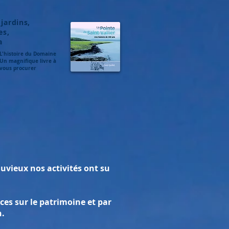
jardins,
es,
a
L'histoire du Domaine
Un magnifique livre à
vous procurer
uvieux nos activités ont su
ces sur le patrimoine et par
n.