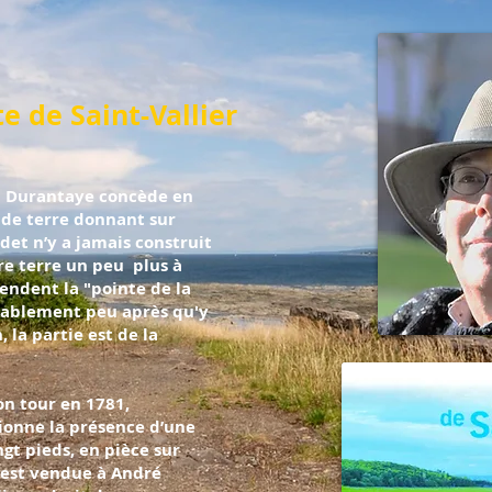
te de Saint-Vallier
la Durantaye concède en
 de terre donnant sur
adet n’y a jamais construit
e terre un peu plus à
 vendent la "pointe de la
obablement peu après qu'y
la partie est de la
on tour en 1781,
tionne la présence d’une
gt pieds, en pièce sur
e est vendue à André