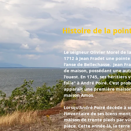
Histoire de la poin
Le seigneur Olivier Morel de 
1712 à Jean Fradet une pointe
l’anse de Bellechasse. Jean Fr
de maison, possédant une autr
l’ouest. En 1745, ses héritiers
folie" à André Poiré. C’est pr
apparaît une première maison, 
maison Amos.
Lorsqu’André Poiré décède à s
l’inventaire de ses biens men
maison de trente pieds par vin
pièce. Cette année-là, la terr