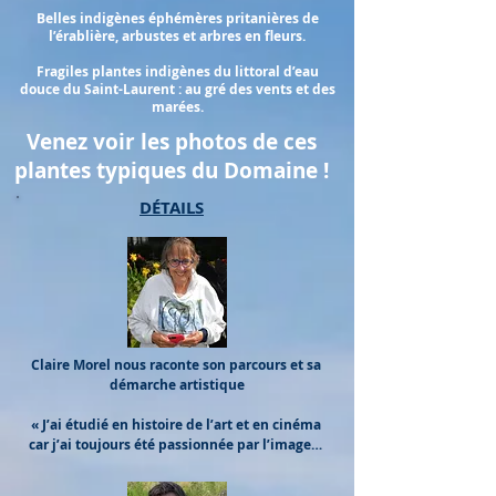
Belles indigènes éphémères pritanières de
l’érablière, arbustes et arbres en fleurs.
Fragiles plantes indigènes du littoral d’eau
douce du Saint-Laurent : au gré des vents et des
marées.
Venez voir les photos de ces
plantes typiques du Domaine !
DÉTAILS
Claire Morel nous raconte son parcours et sa 
démarche artistique

« J’ai étudié en histoire de l’art et en cinéma 
car j’ai toujours été passionnée par l’image… 
J’avais six ans lorsque ma mère m’a offert un 
premier mini-appareil photo avec lequel je 