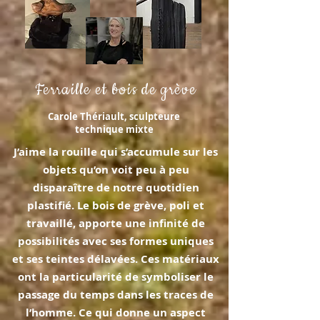
Ferraille et bois de grève
Carole Thériault, sculpteure
technique mixte
J’aime la rouille qui s’accumule sur les
objets qu’on voit peu à peu
disparaître de notre quotidien
plastifié. Le bois de grève, poli et
travaillé, apporte une infinité de
possibilités avec ses formes uniques
et ses teintes délavées. Ces matériaux
ont la particularité de symboliser le
passage du temps dans les traces de
l’homme. Ce qui donne un aspect