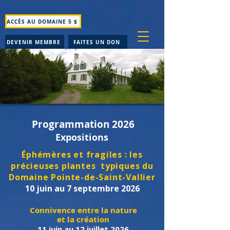
ACCÈS AU DOMAINE 5 $
DEVENIR MEMBRE
FAITES UN DON
Programmation 2026
Expositions
Éphémères et fragiles : les
précieuses plantes typiques du
Domaine Pointe-de-Saint-Vallier
10 juin au 7 septembre 2026
Connivence entre la nature
et la création
11 juin au 12 juillet 2026