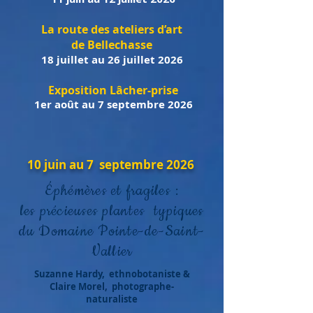
La route des ateliers d’art
de Bellechasse
18 juillet au 26 juillet 2026
Exposition Lâcher-prise
1er août au 7 septembre 2026
10 juin au 7 septembre 2026
Éphémères et fragiles :
les précieuses plantes typiques
du Domaine Pointe-de-Saint-
Vallier
Suzanne Hardy, ethnobotaniste &
Claire Morel, photographe-
naturaliste