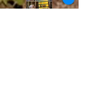
Sorry, the checkout page does not
support sharing
Copied to clipboard
Jean-Yves Richard se définit comme un
créateur inné, connu surtout comme
artiste et artisan ayant conçu et produit des
œuvres uniques et symboliques à caractère
figuratif ou abstrait pour passionnés de tout
genre. Deux cents mètres carrés d’œuvres
créées. Chaque œuvre constitue une pièce
originale signée et datée.
Formé à l’École des beaux-arts et détenteur
d’un baccalauréat en arts plastiques, Jean-
Yves Richard a eu une pratique artistique
autour du vitrail, de la fusion et de la
peinture sur verre. Son atelier In Vitraux a
créé de nombreuses œuvres au Québec, en
France, en Californie et au Nouveau-
Brunswick.