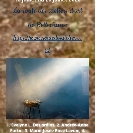
La route des ateliers d’art
de Bellechasse
https://www.routedesateliers.c
a/
1. Evelyne L. Desjardins, 2. Andrée-Anne
Fortin, 3. Marie-Josée Rose Lavoie, 4.