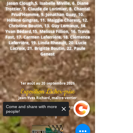
Jason Clough,5. Isabelle Miville, 6. Diane
Trottier, 7. Claude de Lorimier, 8. Chantal
Prud’Homme, 9. Jonathan Guay, 10.
Hélène Gingras, 11. Maiggie Charest, 12.
Christine Boutin, 13. Guy Lemieux, 14.
Yvan Bédard,15. Melissa Fillion, 16. Travis
Fast, 17. Carmen Laferrière, 18. Clémence
Laferrière, 19. Linda Rheault, 20. Lucie
Lacroix, 21. Brigitte Boutin, 22. Paule
Genest
1er août au 20 septembre 2026
Exposition Lâcher-prise
Jean-Yves Richard, maître-verrier
Imaginer, composer avec les couleurs,
Come and share with more
people!
assembler, bref créer