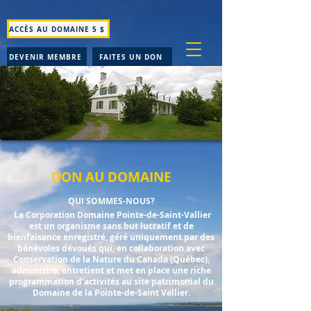
ACCÈS AU DOMAINE 5 $
DEVENIR MEMBRE
FAITES UN DON
DON AU DOMAINE
QUI SOMMES-NOUS?
La Corporation Domaine Pointe-de-Saint-Vallier
est un organisme sans but lucratif et de
bienfaisance enregistré, géré uniquement par des
bénévoles dévoués qui, en collaboration avec
Conservation de la Nature du Canada (Québec),
administre, entretient et met en place une riche
programmation d’activités au site patrimonial du
Domaine de la Pointe-de-Saint Vallier.