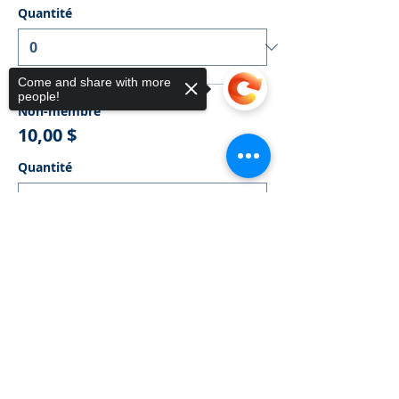
Quantité
Come and share with more
people!
Non-membre
10,00 $
Quantité
Sorry, the checkout page does not
support sharing
Copied to clipboard
Membre CMA
0,00 $
Quantité