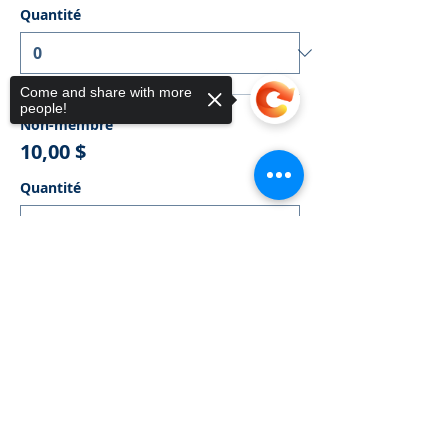
Quantité
Come and share with more
people!
Non-membre
10,00 $
Quantité
Sorry, the checkout page does not
support sharing
Copied to clipboard
Membre CMA
0,00 $
Quantité